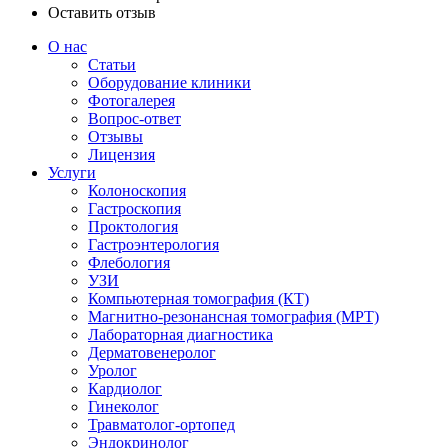
Оставить отзыв
О нас
Статьи
Оборудование клиники
Фотогалерея
Вопрос-ответ
Отзывы
Лицензия
Услуги
Колоноскопия
Гастроскопия
Проктология
Гастроэнтерология
Флебология
УЗИ
Компьютерная томография (КТ)
Магнитно-резонансная томография (МРТ)
Лабораторная диагностика
Дерматовенеролог
Уролог
Кардиолог
Гинеколог
Травматолог-ортопед
Эндокринолог