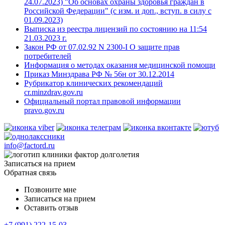
24.07.2023) "Об основах охраны здоровья граждан в
Российской Федерации" (с изм. и доп., вступ. в силу с
01.09.2023)
Выписка из реестра лицензий по состоянию на 11:54
21.03.2023 г.
Закон РФ от 07.02.92 N 2300-I О защите прав
потребителей
Информация о методах оказания медицинской помощи
Приказ Минздрава РФ № 56н от 30.12.2014
Рубрикатор клинических рекомендаций
cr.minzdrav.gov.ru
Официальный портал правовой информации
pravo.gov.ru
info@factord.ru
Записаться на прием
Обратная связь
Позвоните мне
Записаться на прием
Оставить отзыв
+7 (991) 222-15-03