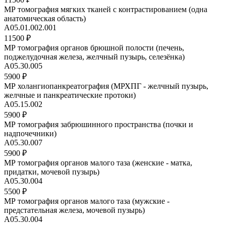
МР томография мягких тканей с контрастированием (одна
анатомическая область)
A05.01.002.001
11500 ₽
МР томография органов брюшной полости (печень,
поджелудочная железа, желчный пузырь, селезёнка)
A05.30.005
5900 ₽
МР холангиопанкреатография (МРХПГ - желчный пузырь,
желчные и панкреатические протоки)
A05.15.002
5900 ₽
МР томография забрюшинного пространства (почки и
надпочечники)
A05.30.007
5900 ₽
МР томография органов малого таза (женские - матка,
придатки, мочевой пузырь)
A05.30.004
5500 ₽
МР томография органов малого таза (мужские -
предстательная железа, мочевой пузырь)
А05.30.004