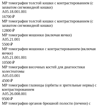
МР томография толстой кишки с контрастированием (с
захватом сигмовидной кишки)
А05.18.001.001
16700 ₽
МР томография толстой кишки с контрастированием (с
захватом сигмовидной кишки)
12800 ₽
МР томография мошонки (включая яички)
А05.21.001
5500 ₽
МР томография мошонки с контрастированием (включая
яички)
A05.21.001.001
10500 ₽
МР томография височных костей для диагностики
холестеатомы
А05.03.001
4500 ₽
МР томография глазницы (орбиты и зрительные нервы) с
контрастированием
А05.26.008.001
9500 ₽
МР томография органов брюшной полости (печени) с