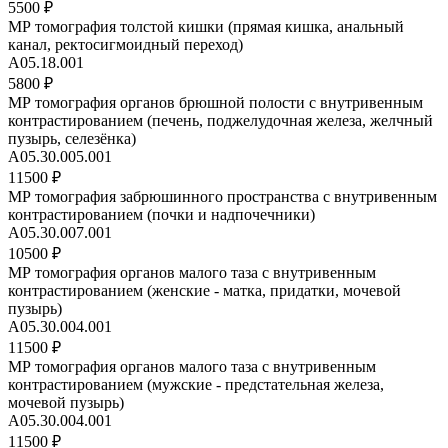
5500 ₽
МР томография толстой кишки (прямая кишка, анальный
канал, ректосигмоидный переход)
А05.18.001
5800 ₽
МР томография органов брюшной полости с внутривенным
контрастированием (печень, поджелудочная железа, желчный
пузырь, селезёнка)
A05.30.005.001
11500 ₽
МР томография забрюшинного пространства с внутривенным
контрастированием (почки и надпочечники)
A05.30.007.001
10500 ₽
МР томография органов малого таза с внутривенным
контрастированием (женские - матка, придатки, мочевой
пузырь)
A05.30.004.001
11500 ₽
МР томография органов малого таза с внутривенным
контрастированием (мужские - предстательная железа,
мочевой пузырь)
A05.30.004.001
11500 ₽