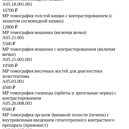
А05.18.001.001
16700 ₽
МР томография толстой кишки с контрастированием (с
захватом сигмовидной кишки)
12800 ₽
МР томография мошонки (включая яички)
А05.21.001
5500 ₽
МР томография мошонки с контрастированием (включая
яички)
A05.21.001.001
10500 ₽
МР томография височных костей для диагностики
холестеатомы
А05.03.001
4500 ₽
МР томография глазницы (орбиты и зрительные нервы) с
контрастированием
А05.26.008.001
9500 ₽
МР томография органов брюшной полости (печени) с
внутривенным введением гепатотропного контрастного
препарата (примовист)