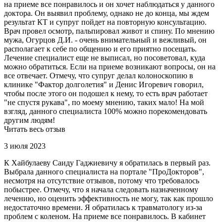
на приеме все понравилось и он хочет наблюдаться у данного
доктора. Он выявил проблему, однако не до конца, мы ждем
результат КТ и супруг пойдет на повторную консультацию.
Врач провел осмотр, пальпировал живот и спину. По мнению
мужа, Огурцов Д.И. - очень внимательный и вежливый, он
располагает к себе по общению и его приятно посещать.
Лечение специалист еще не выписал, но посоветовал, куда
можно обратиться. Если на приеме возникают вопросы, он на
все отвечает. Отмечу, что супруг делал колоноскопию в
клинике "Фактор долголетия" и Денис Игоревич говорил,
чтобы после этого он подошел к нему, то есть врач работает
"не спустя рукава", по моему мнению, таких мало! На мой
взгляд, данного специалиста 100% можно порекомендовать
другим людям!
Читать весь отзыв
3 июля 2023
К Хайбулаеву Саиду Гаджиевичу я обратилась в первый раз.
Выбрала данного специалиста на портале "ПроДокторов",
несмотря на отсутствие отзывов, потому что требовалось
побыстрее. Отмечу, что я начала следовать назначенному
лечению, но оценить эффективность не могу, так как прошло
недостаточно времени. Я обратилась к травматологу из-за
проблем с коленом. На приеме все понравилось. В кабинет