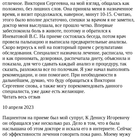
отличное. Виктория Сергеевна, на мой взгляд, общалась как
положено, без лишних слов. Она приняла меня в назначенное
время, и визит продолжался, наверное, минут 10-15. Считаю,
этого было вполне достаточно, спешки за врачом я не заметил,
доктор меня выслушала, все прошло четко. Впервые
забеспокоила боль в животе, поэтому и обратился к
Иневатовой В.С. На приеме состоялась беседа, потом врач
провела пальпацию и выписала предварительные анализы.
Скоро вернусь к ней на повторный прием с результатами
обследования. Специалист назначила лечение, расписала, что
и как принимать, дозировки, распечатала диету, объяснила и
показала, для чего сдавать каждый анализ и процедуру, так
сказать, разложила все по полочкам. Я уже начал выполнять
рекомендации, и они помогают. При необходимости в
дальнейшем, думаю, что буду обращаться к Виктории
Сергеевне снова, а также могу порекомендовать данного
специалиста, уже даже есть желающие.
Читать весь отзыв
10 апреля 2023
Пациентом на приеме был мой супруг, К Денису Игоревичу
он обращался уже несколько раз. Дело в том, что я была
наслышана об этом докторе и искала его в интернете. Сейчас
об эффективности лечения говорить пока рано. Моему мужу