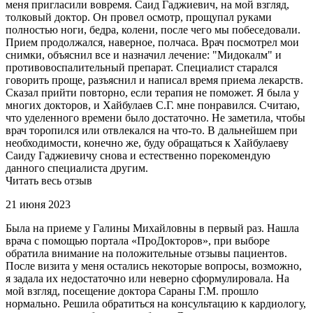
меня пригласили вовремя. Саид Гаджиевич, на мой взгляд,
толковый доктор. Он провел осмотр, прощупал руками
полностью ноги, бедра, колени, после чего мы побеседовали.
Прием продолжался, наверное, полчаса. Врач посмотрел мои
снимки, объяснил все и назначил лечение: "Мидокалм" и
противовоспалительный препарат. Специалист старался
говорить проще, разъяснил и написал время приема лекарств.
Сказал прийти повторно, если терапия не поможет. Я была у
многих докторов, и Хайбулаев С.Г. мне понравился. Считаю,
что уделенного времени было достаточно. Не заметила, чтобы
врач торопился или отвлекался на что-то. В дальнейшем при
необходимости, конечно же, буду обращаться к Хайбулаеву
Саиду Гаджиевичу снова и естественно порекомендую
данного специалиста другим.
Читать весь отзыв
21 июня 2023
Была на приеме у Галины Михайловны в первый раз. Нашла
врача с помощью портала «ПроДокторов», при выборе
обратила внимание на положительные отзывы пациентов.
После визита у меня остались некоторые вопросы, возможно,
я задала их недостаточно или неверно сформулировала. На
мой взгляд, посещение доктора Сараны Г.М. прошло
нормально. Решила обратиться на консультацию к кардиологу,