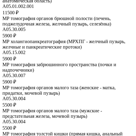
анатомическая область)
A05.01.002.001
11500 ₽
МР томография органов брюшной полости (печень,
поджелудочная железа, желчный пузырь, селезёнка)
A05.30.005
5900 ₽
МР холангиопанкреатография (МРХПГ - желчный пузырь,
желчные и панкреатические протоки)
A05.15.002
5900 ₽
МР томография забрюшинного пространства (почки и
надпочечники)
A05.30.007
5900 ₽
МР томография органов малого таза (женские - матка,
придатки, мочевой пузырь)
A05.30.004
5500 ₽
МР томография органов малого таза (мужские -
предстательная железа, мочевой пузырь)
А05.30.004
5500 ₽
МР томография толстой кишки (прямая кишка, анальный