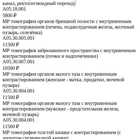
канал, ректосигмоидный переход)
А05.18.001
5800 ₽
МР томография органов брюшной полости с внутривенным
контрастированием (печень, поджелудочная железа, желчный
пузырь, селезёнка)
A05.30.005.001
11500 ₽
МР томография забрюшинного пространства с внутривенным
контрастированием (почки и надпочечники)
A05.30.007.001
10500 ₽
МР томография органов малого таза с внутривенным
контрастированием (женские - матка, придатки, мочевой
пузырь)
A05.30.004.001
11500 ₽
МР томография органов малого таза с внутривенным
контрастированием (мужские - предстательная железа,
мочевой пузырь)
A05.30.004.001
11500 ₽
МР томография толстой кишки с контрастированием (с
захватом сигмовидной кишки)