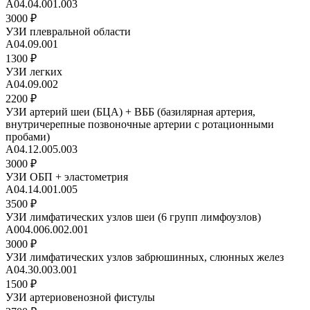
A04.04.001.003
3000 ₽
УЗИ плевральной области
А04.09.001
1300 ₽
УЗИ легких
A04.09.002
2200 ₽
УЗИ артерий шеи (БЦА) + ВББ (базилярная артерия,
внутричерепные позвоночные артерии с ротационными
пробами)
A04.12.005.003
3000 ₽
УЗИ ОБП + эластометрия
A04.14.001.005
3500 ₽
УЗИ лимфатических узлов шеи (6 групп лимфоузлов)
А004.006.002.001
3000 ₽
УЗИ лимфатических узлов забрюшинных, слюнных желез
A04.30.003.001
1500 ₽
УЗИ артериовенозной фистулы