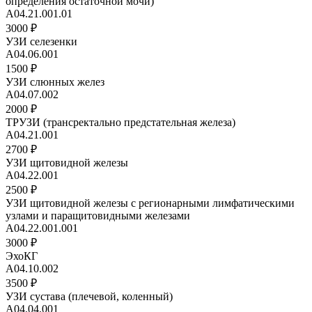
определения остаточной мочи)
А04.21.001.01
3000 ₽
УЗИ селезенки
А04.06.001
1500 ₽
УЗИ слюнных желез
А04.07.002
2000 ₽
ТРУЗИ (трансректально предстательная железа)
А04.21.001
2700 ₽
УЗИ щитовидной железы
А04.22.001
2500 ₽
УЗИ щитовидной железы с регионарными лимфатическими
узлами и паращитовидными железами
А04.22.001.001
3000 ₽
ЭхоКГ
А04.10.002
3500 ₽
УЗИ сустава (плечевой, коленный)
A04.04.001