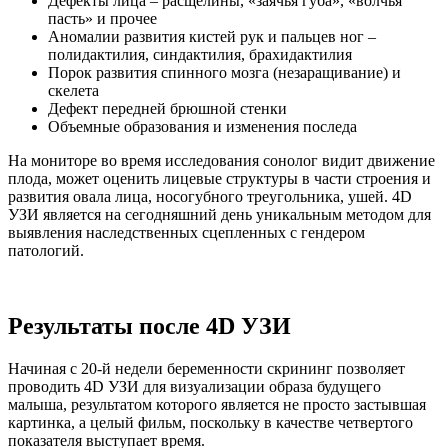
Дефекты лица – расщелины, «заячья губа», «волчья
пасть» и прочее
Аномалии развития кистей рук и пальцев ног –
полидактилия, синдактилия, брахидактилия
Порок развития спинного мозга (незаращивание) и
скелета
Дефект передней брюшной стенки
Объемные образования и изменения последа
На мониторе во время исследования сонолог видит движение
плода, может оценить лицевые структуры в части строения и
развития овала лица, носогубного треугольника, ушей. 4D
УЗИ является на сегодняшний день уникальным методом для
выявления наследственных сцепленных с гендером
патологий.
Результаты после 4D УЗИ
Начиная с 20-й недели беременности скрининг позволяет
проводить 4D УЗИ для визуализации образа будущего
малыша, результатом которого является не просто застывшая
картинка, а целый фильм, поскольку в качестве четвертого
показателя выступает время.