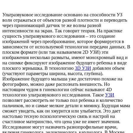
Ультразвуковое исследование основано на способности УЗ
волн отражаться от объектов разной плотности и переводить
через принимающий датчик те же волны разной
интенсивности на экран. Так говорит теория. На практике
сущность ультразвукового исследования – это создание
изображений через преобразование, которое формируется в
зависимости от используемой технологии передачи данных. В
плоском формате (или так называемом 2D УЗИ) эти
изображения несколько размыты, имеют монохромный вид и
на снимке фиксируют изображение будущего ребенка в виде
плоского зернышка. В технологию
3D УЗИ
добавлен объем
(участвуют параметры ширина, высота, глубина).
Изображение будущего малыша уже достаточно похоже на
фотографию, можно даже распознать внешность. Но
настоящим чудом в гинекологии сейчас называют 4D
технологию ультразвукового исследования. Такое
УЗИ
позволяет рассмотреть не только пол ребенка и количество
пальчиков, но и самые мелкие детали и мимику. Будущая мама
сможет увидеть, как он хмурится или улыбается. Это дает
настолько тесную психологическую связь и настрой на
счастливое материнство, что цена уже не имеет значения.
Исследование могут назначить разнопрофильные врачи,
включая гинеколога, эндокринолога, кардиолога. В Москве