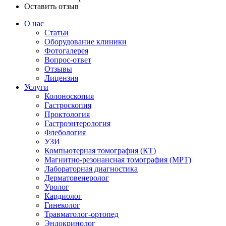
Оставить отзыв
О нас
Статьи
Оборудование клиники
Фотогалерея
Вопрос-ответ
Отзывы
Лицензия
Услуги
Колоноскопия
Гастроскопия
Проктология
Гастроэнтерология
Флебология
УЗИ
Компьютерная томография (КТ)
Магнитно-резонансная томография (МРТ)
Лабораторная диагностика
Дерматовенеролог
Уролог
Кардиолог
Гинеколог
Травматолог-ортопед
Эндокринолог