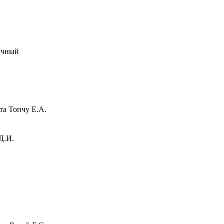
вичный
та Топчу Е.А.
Д.И.