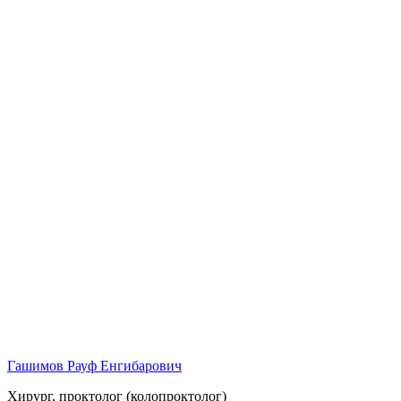
Гашимов Рауф Енгибарович
Хирург, проктолог (колопроктолог)