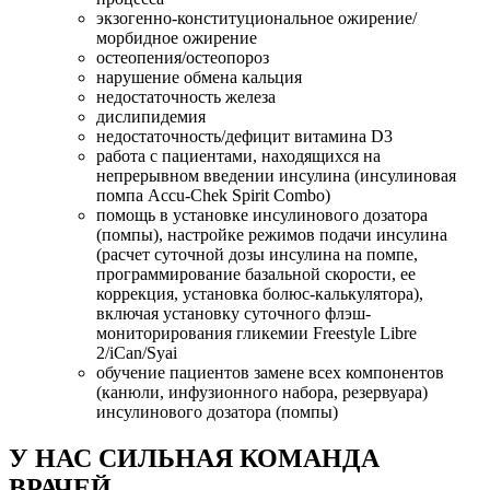
экзогенно-конституциональное ожирение/
морбидное ожирение
остеопения/остеопороз
нарушение обмена кальция
недостаточность железа
дислипидемия
недостаточность/дефицит витамина D3
работа с пациентами, находящихся на
непрерывном введении инсулина (инсулиновая
помпа Accu-Chek Spirit Combo)
помощь в установке инсулинового дозатора
(помпы), настройке режимов подачи инсулина
(расчет суточной дозы инсулина на помпе,
программирование базальной скорости, ее
коррекция, установка болюс-калькулятора),
включая установку суточного флэш-
мониторирования гликемии Freestyle Libre
2/iCan/Syai
обучение пациентов замене всех компонентов
(канюли, инфузионного набора, резервуара)
инсулинового дозатора (помпы)
У НАС СИЛЬНАЯ КОМАНДА
ВРАЧЕЙ