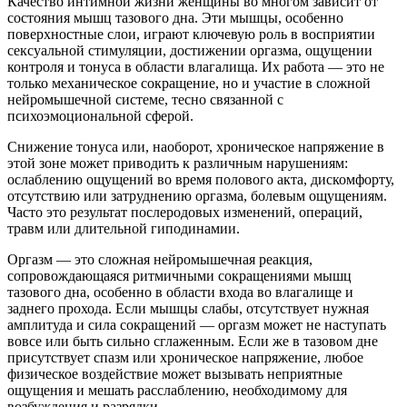
Качество интимной жизни женщины во многом зависит от
состояния мышц тазового дна. Эти мышцы, особенно
поверхностные слои, играют ключевую роль в восприятии
сексуальной стимуляции, достижении оргазма, ощущении
контроля и тонуса в области влагалища. Их работа — это не
только механическое сокращение, но и участие в сложной
нейромышечной системе, тесно связанной с
психоэмоциональной сферой.
Снижение тонуса или, наоборот, хроническое напряжение в
этой зоне может приводить к различным нарушениям:
ослаблению ощущений во время полового акта, дискомфорту,
отсутствию или затруднению оргазма, болевым ощущениям.
Часто это результат послеродовых изменений, операций,
травм или длительной гиподинамии.
Оргазм — это сложная нейромышечная реакция,
сопровождающаяся ритмичными сокращениями мышц
тазового дна, особенно в области входа во влагалище и
заднего прохода. Если мышцы слабы, отсутствует нужная
амплитуда и сила сокращений — оргазм может не наступать
вовсе или быть сильно сглаженным. Если же в тазовом дне
присутствует спазм или хроническое напряжение, любое
физическое воздействие может вызывать неприятные
ощущения и мешать расслаблению, необходимому для
возбуждения и разрядки.