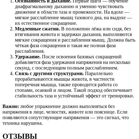
Осознанность и дыхание.
Первые шаги — обучение
диафрагмальному дыханию и умению чувствовать
движение в области таза и промежности. На вдохе —
мягкое расслабление мышц тазового дна, на выдохе —
их естественное сокращение.
Медленные сжатия.
В положении лёжа или сидя, без
втягивания живота и задержки дыхания, выполняются
мягкие сокращения и расслабления мышц. Должна быть
чёткая фаза сокращения и такая же полная фаза
расслабления.
Удержание.
После освоения базовых сокращений
добавляется фаза удержания напряжения на несколько
секунд, с последующим полным расслаблением.
Связь с другими структурами.
Параллельно
прорабатываются мышцы живота, в частности
поперечная мышца, также проводится работа со
стопами, осанкой и лицом. Такой подход обеспечивает
стабильность таза и устойчивый эффект от тренировки.
Важно:
любое упражнение должно выполняться без
напряжения в лице, челюстях, животе или пояснице. Если
появляются сопутствующие напряжения — это сигнал, что
техника нарушена.
ОТЗЫВЫ