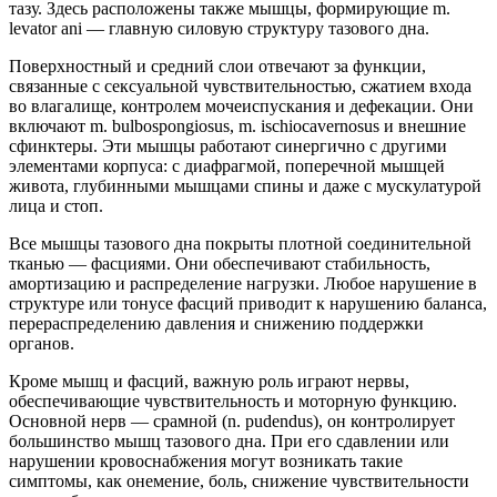
тазу. Здесь расположены также мышцы, формирующие m.
levator ani — главную силовую структуру тазового дна.
Поверхностный и средний слои отвечают за функции,
связанные с сексуальной чувствительностью, сжатием входа
во влагалище, контролем мочеиспускания и дефекации. Они
включают m. bulbospongiosus, m. ischiocavernosus и внешние
сфинктеры. Эти мышцы работают синергично с другими
элементами корпуса: с диафрагмой, поперечной мышцей
живота, глубинными мышцами спины и даже с мускулатурой
лица и стоп.
Все мышцы тазового дна покрыты плотной соединительной
тканью — фасциями. Они обеспечивают стабильность,
амортизацию и распределение нагрузки. Любое нарушение в
структуре или тонусе фасций приводит к нарушению баланса,
перераспределению давления и снижению поддержки
органов.
Кроме мышц и фасций, важную роль играют нервы,
обеспечивающие чувствительность и моторную функцию.
Основной нерв — срамной (n. pudendus), он контролирует
большинство мышц тазового дна. При его сдавлении или
нарушении кровоснабжения могут возникать такие
симптомы, как онемение, боль, снижение чувствительности