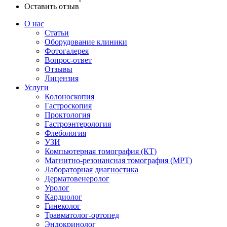
Оставить отзыв
О нас
Статьи
Оборудование клиники
Фотогалерея
Вопрос-ответ
Отзывы
Лицензия
Услуги
Колоноскопия
Гастроскопия
Проктология
Гастроэнтерология
Флебология
УЗИ
Компьютерная томография (КТ)
Магнитно-резонансная томография (МРТ)
Лабораторная диагностика
Дерматовенеролог
Уролог
Кардиолог
Гинеколог
Травматолог-ортопед
Эндокринолог