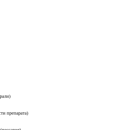
рали)
ти препарата)
(пессария)