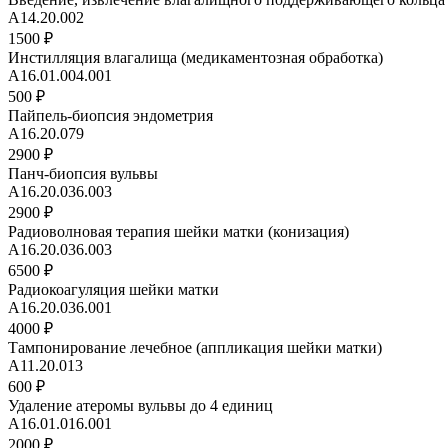
А14.20.002
1500 ₽
Инстилляция влагалища (медикаментозная обработка)
A16.01.004.001
500 ₽
Пайпель-биопсия эндометрия
A16.20.079
2900 ₽
Панч-биопсия вульвы
A16.20.036.003
2900 ₽
Радиоволновая терапия шейки матки (конизация)
A16.20.036.003
6500 ₽
Радиокоагуляция шейки матки
A16.20.036.001
4000 ₽
Тампонирование лечебное (аппликация шейки матки)
A11.20.013
600 ₽
Удаление атеромы вульвы до 4 единиц
А16.01.016.001
2000 ₽