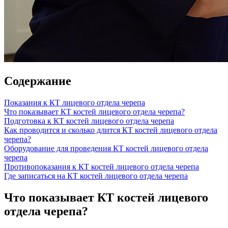
Содержание
Показания к КТ лицевого отдела черепа
Что показывает КТ костей лицевого отдела черепа?
Подготовка к КТ костей лицевого отдела черепа
Как проводится и сколько длится КТ костей лицевого отдела
черепа?
Оборудование для проведения КТ костей лицевого отдела
черепа
Противопоказания к КТ костей лицевого отдела черепа
Где записаться на КТ костей лицевого отдела черепа
Что показывает КТ костей лицевого
отдела черепа?