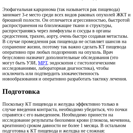
Эзофагеальная карцинома (так называется рак пищевода)
занимает 3-е место среди всех видов раковых опухолей ЖКТ и
брюшной полости. Он отличается агрессивностью, быстротой
распространения на близлежащие ткани и структуры,
распространяясь через лимфоузлы и сосуды в органы
средостения, трахею, аорту, очень быстро создавая метастазы.
В случае промедления рак пищевода не оставляет шансов на
сохранение жизни, поэтому так важно сделать КТ пищевода
оперативно при любых подозрениях на опухоль. Врач
безусловно назначит дополнительные обследования (это
могут быть УЗИ,
МРТ
, эндоскопия с гистологическими
исследованиями, лабораторная диагностика), чтобы
исключить или подтвердить злокачественность
новообразования и оперативно разработать тактику лечения.
Подготовка
Поскольку КТ пищевода и желудка эффективно только в
случае введения контраста, необходимо убедиться, что почки
справятся с его выведением. Необходимо принести на
исследование результаты биохимии крови (глюкоза, мочевина,
креатинин) сроком давности не более 1 месяца. В остальном
подготовка к КТ пищевода и желудка не сложная: