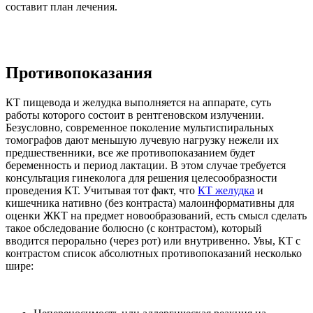
составит план лечения.
Противопоказания
КТ пищевода и желудка выполняется на аппарате, суть
работы которого состоит в рентгеновском излучении.
Безусловно, современное поколение мультиспиральных
томографов дают меньшую лучевую нагрузку нежели их
предшественники, все же противопоказанием будет
беременность и период лактации. В этом случае требуется
консультация гинеколога для решения целесообразности
проведения КТ. Учитывая тот факт, что
КТ желудка
и
кишечника нативно (без контраста) малоинформативны для
оценки ЖКТ на предмет новообразований, есть смысл сделать
такое обследование болюсно (с контрастом), который
вводится перорально (через рот) или внутривенно. Увы, КТ с
контрастом список абсолютных противопоказаний несколько
шире: