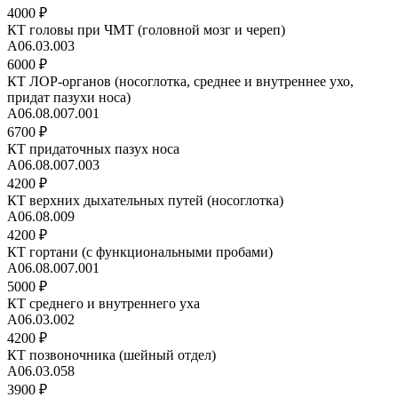
4000 ₽
КТ головы при ЧМТ (головной мозг и череп)
А06.03.003
6000 ₽
КТ ЛОР-органов (носоглотка, среднее и внутреннее ухо,
придат пазухи носа)
A06.08.007.001
6700 ₽
КТ придаточных пазух носа
А06.08.007.003
4200 ₽
КТ верхних дыхательных путей (носоглотка)
A06.08.009
4200 ₽
КТ гортани (с функциональными пробами)
А06.08.007.001
5000 ₽
КТ среднего и внутреннего уха
А06.03.002
4200 ₽
КТ позвоночника (шейный отдел)
А06.03.058
3900 ₽