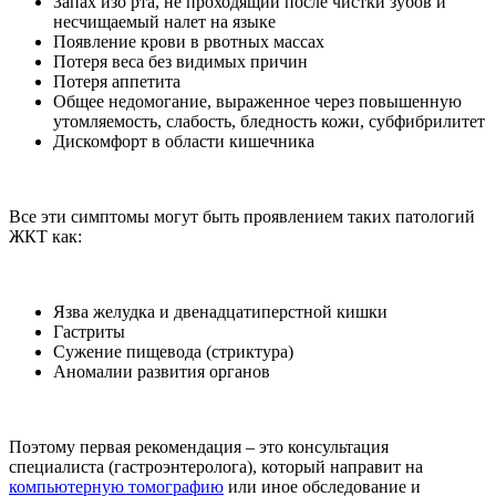
Запах изо рта, не проходящий после чистки зубов и
несчищаемый налет на языке
Появление крови в рвотных массах
Потеря веса без видимых причин
Потеря аппетита
Общее недомогание, выраженное через повышенную
утомляемость, слабость, бледность кожи, субфибрилитет
Дискомфорт в области кишечника
Все эти симптомы могут быть проявлением таких патологий
ЖКТ как:
Язва желудка и двенадцатиперстной кишки
Гастриты
Сужение пищевода (стриктура)
Аномалии развития органов
Поэтому первая рекомендация – это консультация
специалиста (гастроэнтеролога), который направит на
компьютерную томографию
или иное обследование и