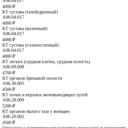
А06.04.017
4000 ₽
КТ сустава (тазобедренный)
А06.04.017
4000 ₽
КТ сустава (коленный)
А06.04.017
4000 ₽
КТ сустава (голеностопный)
А06.04.017
4000 ₽
КТ легких (грудная клетка, грудная полость)
A06.09.008
4700 ₽
КТ органов брюшной полости
А06.30.005
4500 ₽
КТ почек и верхних мочевыводящих путей
A06.28.009
5200 ₽
КТ органов малого таза у женщин
А06.20.002
4500 ₽
Описание и интерпретация магнитно-резонансных томограмм