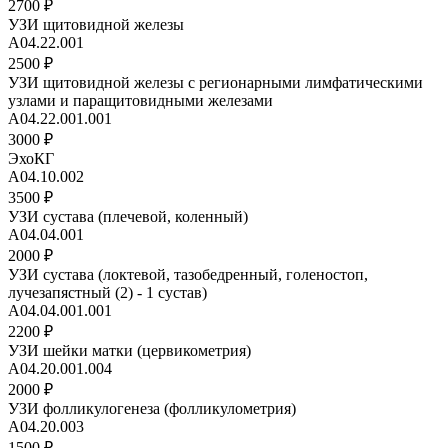
2700 ₽
УЗИ щитовидной железы
А04.22.001
2500 ₽
УЗИ щитовидной железы с регионарными лимфатическими
узлами и паращитовидными железами
А04.22.001.001
3000 ₽
ЭхоКГ
А04.10.002
3500 ₽
УЗИ сустава (плечевой, коленный)
A04.04.001
2000 ₽
УЗИ сустава (локтевой, тазобедренный, голеностоп,
лучезапястный (2) - 1 сустав)
A04.04.001.001
2200 ₽
УЗИ шейки матки (цервикометрия)
А04.20.001.004
2000 ₽
УЗИ фолликулогенеза (фолликулометрия)
A04.20.003
1500 ₽