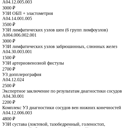
A04.12.005.003
3000 ₽
УЗИ ОБП + эластометрия
A04.14.001.005
3500 ₽
УЗИ лимфатических узлов шеи (6 групп лимфоузлов)
А004.006.002.001
3000 ₽
УЗИ лимфатических узлов забрюшинных, слюнных желез
A04.30.003.001
1500 ₽
УЗИ артериовенозной фистулы
2700 ₽
УЗ допплерография
A04.12.024
2500 ₽
Экспертное заключение по результатам диагностики сосудов
А04.30.001
2200 ₽
Комплекс УЗ диагностики сосудов вен нижних конечностей
А04.12.006.003
4800 ₽
УЗИ сустава (локтевой, тазобедренный, голеностоп,