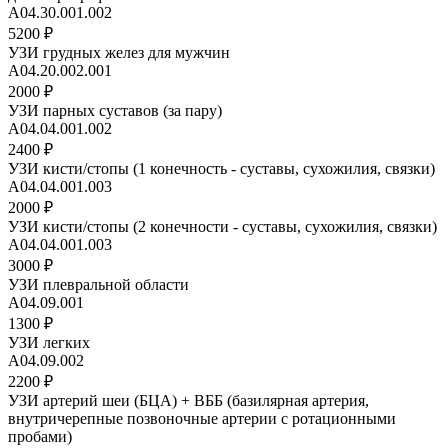
А04.30.001.002
5200 ₽
УЗИ грудных желез для мужчин
А04.20.002.001
2000 ₽
УЗИ парных суставов (за пару)
A04.04.001.002
2400 ₽
УЗИ кисти/стопы (1 конечность - суставы, сухожилия, связки)
A04.04.001.003
2000 ₽
УЗИ кисти/стопы (2 конечности - суставы, сухожилия, связки)
A04.04.001.003
3000 ₽
УЗИ плевральной области
А04.09.001
1300 ₽
УЗИ легких
A04.09.002
2200 ₽
УЗИ артерий шеи (БЦА) + ВББ (базилярная артерия,
внутричерепные позвоночные артерии с ротационными
пробами)