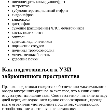
пиелонефрит, гломерулонефрит
нефроптоз
тубулоинтерстициальный нефрит
гидронефроз
амилоидоз
дистрофия
сужение (расширение) ЧЛС, мочеточников
киста, поликистоз
опухоль
аденома надпочечников
поражение сосудов
почечная тромбоэмболия
мочекаменная болезнь
удвоение почки
Как подготовиться к УЗИ
забрюшинного пространства
Правила подготовки сводятся к обеспечению максимального
обзора внутренних органов за счет того, что в кишечнике
отсутствуют излишние газы. Соответственно, питание за пару
дней перед исследованием нужно скорректировать, прежде
всего ограничив употребление продуктов, усиливающих
газообразование и активную перистальтику.