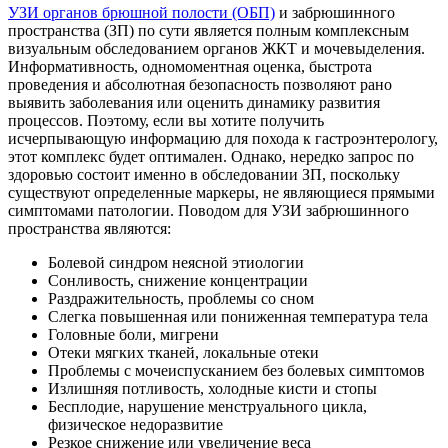
УЗИ органов брюшной полости (ОБП)
и забрюшинного
пространства (ЗП) по сути является полным комплексным
визуальным обследованием органов ЖКТ и мочевыделения.
Информативность, одномоментная оценка, быстрота
проведения и абсолютная безопасность позволяют рано
выявить заболевания или оценить динамику развития
процессов. Поэтому, если вы хотите получить
исчерпывающую информацию для похода к гастроэнтерологу,
этот комплекс будет оптимален. Однако, нередко запрос по
здоровью состоит именно в обследовании ЗП, поскольку
существуют определенные маркеры, не являющиеся прямыми
симптомами патологии. Поводом для УЗИ забрюшинного
пространства являются:
Болевой синдром неясной этиологии
Сонливость, снижение концентрации
Раздражительность, проблемы со сном
Слегка повышенная или пониженная температура тела
Головные боли, мигрени
Отеки мягких тканей, локальные отеки
Проблемы с мочеиспусканием без болевых симптомов
Излишняя потливость, холодные кисти и стопы
Бесплодие, нарушение менструального цикла,
физическое недоразвитие
Резкое снижение или увеличение веса