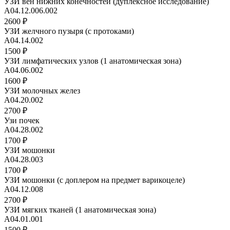
УЗИ вен нижних конечностей (дуплексное исследование)
А04.12.006.002
2600 ₽
УЗИ желчного пузыря (с протоками)
А04.14.002
1500 ₽
УЗИ лимфатических узлов (1 анатомическая зона)
А04.06.002
1600 ₽
УЗИ молочных желез
А04.20.002
2700 ₽
Узи почек
А04.28.002
1700 ₽
УЗИ мошонки
А04.28.003
1700 ₽
УЗИ мошонки (с доплером на предмет варикоцеле)
А04.12.008
2700 ₽
УЗИ мягких тканей (1 анатомическая зона)
А04.01.001
1500 ₽