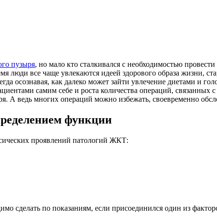
го пузыря
, но мало кто сталкивался с необходимостью провести
емя люди все чаще увлекаются идеей здорового образа жизни, с
егда осознавая, как далеко может зайти увлечение диетами и го
ациентами самим себе и роста количества операций, связанных 
ря. А ведь многих операций можно избежать, своевременно обсл
пределением функции
ссических проявлений патологий ЖКТ:
мо сделать по показаниям, если присоединился один из фактор