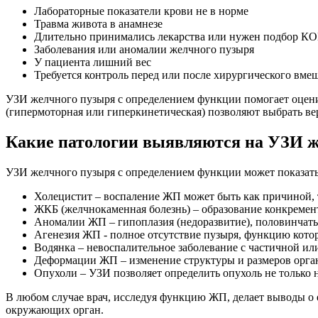
Лабораторные показатели крови не в норме
Травма живота в анамнезе
Длительно принимались лекарства или нужен подбор К
Заболевания или аномалии желчного пузыря
У пациента лишний вес
Требуется контроль перед или после хирургического вме
УЗИ желчного пузыря с определением функции помогает оцени
(гипермоторная или гиперкинетическая) позволяют выбрать в
Какие патологии выявляются на УЗИ ж
УЗИ желчного пузыря с определением функции может показать
Холецистит – воспаление ЖП может быть как причиной,
ЖКБ (желчнокаменная болезнь) – образование конкременто
Аномалии ЖП – гипоплазия (недоразвитие), половинчаты
Агенезия ЖП - полное отсутствие пузыря, функцию кот
Водянка – невоспалительное заболевание с частичной и
Деформации ЖП – изменение структуры и размеров орга
Опухоли – УЗИ позволяет определить опухоль не только н
В любом случае врач, исследуя функцию ЖП, делает выводы о е
окружающих орган.