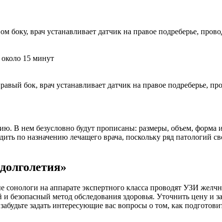
ом боку, врач устанавливает датчик на правое подреберье, про
 около 15 минут
равый бок, врач устанавливает датчик на правое подреберье, п
ию. В нем безусловно будут прописаны: размеры, объем, форма и
ить по назначению лечащего врача, поскольку ряд патологий сво
долголетия»
е сонологи на аппарате экспертного класса проводят УЗИ желч
й и безопасный метод обследования здоровья. Уточнить цену и з
забудьте задать интересующие вас вопросы о том, как подготови