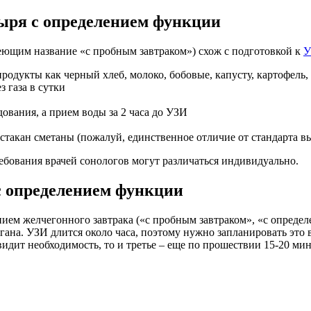
зыря с определением функции
ющим название «с пробным завтраком») схож с подготовкой к
У
продукты как черный хлеб, молоко, бобовые, капусту, картофель
 газа в сутки
ования, а прием воды за 2 часа до УЗИ
н, стакан сметаны (пожалуй, единственное отличие от стандарта
ебования врачей сонологов могут различаться индивидуально.
с определением функции
нием желчегонного завтрака («с пробным завтраком», «с опреде
на. УЗИ длится около часа, поэтому нужно запланировать это в
видит необходимость, то и третье – еще по прошествии 15-20 ми