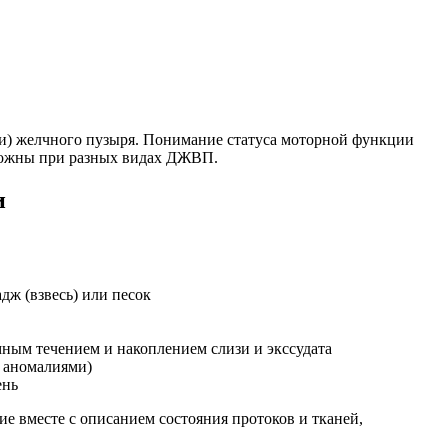
ти) желчного пузыря. Понимание статуса моторной функции
оложны при разных видах ДЖВП.
и
дж (взвесь) или песок
ным течением и накоплением слизи и экссудата
 аномалиями)
ень
ие вместе с описанием состояния протоков и тканей,