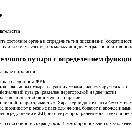
ОК
шательства
ть состояние органа и определить тип дискинезии (сократимос
ерную тактику лечения, поскольку они диаметрально противоп
елчного пузыря с определением функци
 такие патологии:
 так и следствием ЖКБ
в в желчном пузыре, на ранних стадия диагностируется как сла
й желчный пузырь (разделен перегородкой на две части)
орого выполняет общий желчный проток
ли полной непроходимостью. Характерно длительным бессимптом
на (возникают в разные периоды жизни, бывают и врожденными
епосредственно в ЖП, но и ее распространение на стенки и печ
го способности сокращаться. Все это прописывается в заключен