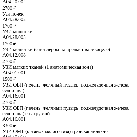
А04.20.002
2700 ₽
Узи почек
А04.28.002
1700 ₽
УЗИ мошонки
А04.28.003
1700 ₽
УЗИ мошонки (с доплером на предмет варикоцеле)
А04.12.008
2700 ₽
УЗИ мягких тканей (1 анатомическая зона)
А04.01.001
1500 ₽
УЗИ ОБП (печень, желчный пузырь, поджелудочная железа,
селезенка)
A04.16.001
2700 ₽
УЗИ ОБП (печень, желчный пузырь, поджелудочная железа,
селезенка) с нагрузкой
А04.16.001
3300 ₽
УЗИ ОМТ (органов малого таза) трансвагинально
А04.30.010