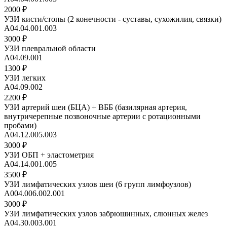
2000 ₽
УЗИ кисти/стопы (2 конечности - суставы, сухожилия, связки)
A04.04.001.003
3000 ₽
УЗИ плевральной области
А04.09.001
1300 ₽
УЗИ легких
A04.09.002
2200 ₽
УЗИ артерий шеи (БЦА) + ВББ (базилярная артерия,
внутричерепные позвоночные артерии с ротационными
пробами)
A04.12.005.003
3000 ₽
УЗИ ОБП + эластометрия
A04.14.001.005
3500 ₽
УЗИ лимфатических узлов шеи (6 групп лимфоузлов)
А004.006.002.001
3000 ₽
УЗИ лимфатических узлов забрюшинных, слюнных желез
A04.30.003.001