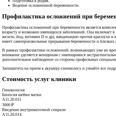
Подготовка к родам.
Ведение осложненной беременности.
Профилактика осложнений при береме
Профилактика осложнений при беременности является комплек
возрасту и возможно имеющихся заболеваний. Она включает в 
железо, йод, витамин D и др), вакцинацию против краснухи и 
имеет самопроизвольные прерывания беременности и близких р
В рамках профилактики осложнений, возникающих уже во время
внимание уделяется женщинам с имеющимися экстрагенитальным
дополнительное наблюдение со стороны профильных специали
Запишитесь на прием к акушеру-гинекологу и узнайте все подр
Стоимость услуг клиники
Гинекология
Биопсия шейки матки
A11.20.011
3000 ₽
Введение внутриматочной спирали
A11.20.014