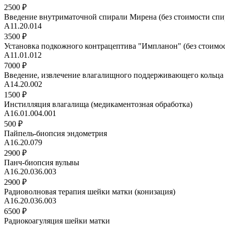
2500 ₽
Введение внутриматочной спирали Мирена (без стоимости спи
A11.20.014
3500 ₽
Установка подкожного контрацептива "Импланон" (без стоимос
A11.01.012
7000 ₽
Введение, извлечение влагалищного поддерживающего кольца 
А14.20.002
1500 ₽
Инстилляция влагалища (медикаментозная обработка)
A16.01.004.001
500 ₽
Пайпель-биопсия эндометрия
A16.20.079
2900 ₽
Панч-биопсия вульвы
A16.20.036.003
2900 ₽
Радиоволновая терапия шейки матки (конизация)
A16.20.036.003
6500 ₽
Радиокоагуляция шейки матки