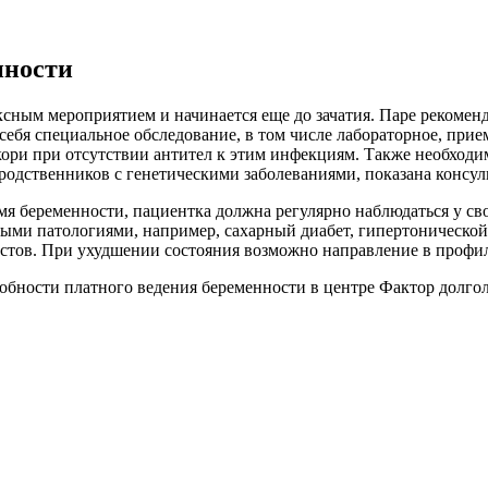
нности
сным мероприятием и начинается еще до зачатия. Паре рекоменд
себя специальное обследование, в том числе лабораторное, при
кори при отсутствии антител к этим инфекциям. Также необходим
одственников с генетическими заболеваниями, показана консуль
 беременности, пациентка должна регулярно наблюдаться у сво
и патологиями, например, сахарный диабет, гипертонической б
стов. При ухудшении состояния возможно направление в профи
обности платного ведения беременности в центре Фактор долгол