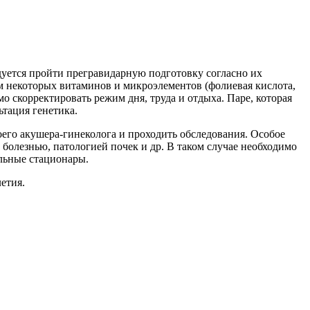
уется пройти прегравидарную подготовку согласно их
ем некоторых витаминов и микроэлементов (фолиевая кислота,
о скорректировать режим дня, труда и отдыха. Паре, которая
тация генетика.
его акушера-гинеколога и проходить обследования. Особое
олезнью, патологией почек и др. В таком случае необходимо
льные стационары.
етия.