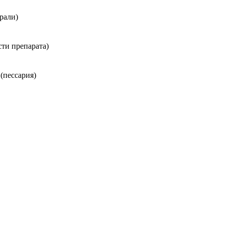
рали)
ти препарата)
(пессария)