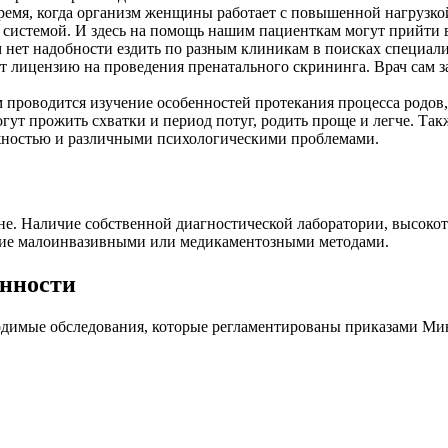
ремя, когда организм женщины работает с повышенной нагрузкой
й системой. И здесь на помощь нашим пациенткам могут прийти 
нет надобности ездить по разным клиникам в поисках специали
лицензию на проведения пренатального скрининга. Врач сам за
м проводится изучение особенностей протекания процесса родов,
гут прожить схватки и период потуг, родить проще и легче. Т
ожностью и различными психологическими проблемами.
е. Наличие собственной диагностической лаборатории, высокот
ение малоинвазивными или медикаментозными методами.
енности
ходимые обследования, которые регламентированы приказами Ми