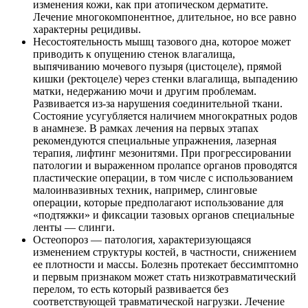
изменения кожи, как при атопическом дерматите.
Лечение многокомпонентное, длительное, но все равно
характерны рецидивы.
Несостоятельность мышц тазового дна, которое может
приводить к опущению стенок влагалища,
выпячиванию мочевого пузыря (цистоцеле), прямой
кишки (ректоцеле) через стенки влагалища, выпадению
матки, недержанию мочи и другим проблемам.
Развивается из-за нарушения соединительной ткани.
Состояние усугубляется наличием многократных родов
в анамнезе. В рамках лечения на первых этапах
рекомендуются специальные упражнения, лазерная
терапия, лифтинг мезонитями. При прогрессировании
патологии и выраженном пролапсе органов проводятся
пластические операции, в том числе с использованием
малоинвазивных техник, например, слинговые
операции, которые предполагают использование для
«подтяжки» и фиксации тазовых органов специальные
ленты — слинги.
Остеопороз — патология, характеризующаяся
изменением структуры костей, в частности, снижением
ее плотности и массы. Болезнь протекает бессимптомно
и первым признаком может стать низкотравматический
перелом, то есть который развивается без
соответствующей травматической нагрузки. Лечение