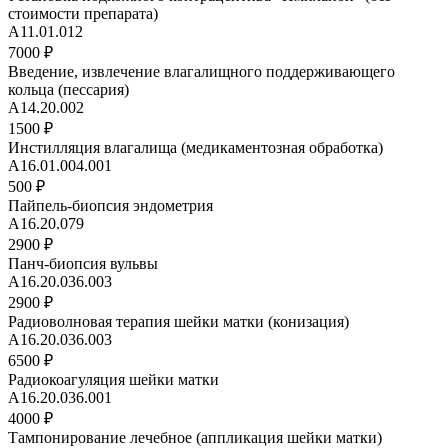
стоимости препарата)
A11.01.012
7000 ₽
Введение, извлечение влагалищного поддерживающего
кольца (пессария)
А14.20.002
1500 ₽
Инстилляция влагалища (медикаментозная обработка)
A16.01.004.001
500 ₽
Пайпель-биопсия эндометрия
A16.20.079
2900 ₽
Панч-биопсия вульвы
A16.20.036.003
2900 ₽
Радиоволновая терапия шейки матки (конизация)
A16.20.036.003
6500 ₽
Радиокоагуляция шейки матки
A16.20.036.001
4000 ₽
Тампонирование лечебное (аппликация шейки матки)