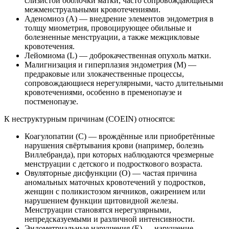
слизистой оболочки матки, часто сопровождающиеся
межменструальными кровотечениями.
Аденомиоз (A) — внедрение элементов эндометрия в
толщу миометрия, провоцирующее обильные и
болезненные менструации, а также межцикловые
кровотечения.
Лейомиома (L) — доброкачественная опухоль матки.
Малигнизация и гиперплазия эндометрия (M) —
предраковые или злокачественные процессы,
сопровождающиеся нерегулярными, часто длительными
кровотечениями, особенно в пременопаузе и
постменопаузе.
К неструктурным причинам (COEIN) относятся:
Коагулопатии (C) — врождённые или приобретённые
нарушения свёртывания крови (например, болезнь
Виллебранда), при которых наблюдаются чрезмерные
менструации с детского и подросткового возраста.
Овуляторные дисфункции (O) — частая причина
аномальных маточных кровотечений у подростков,
женщин с поликистозом яичников, ожирением или
нарушением функции щитовидной железы.
Менструации становятся нерегулярными,
непредсказуемыми и различной интенсивности.
Эндометриальные нарушения (E) — нарушение