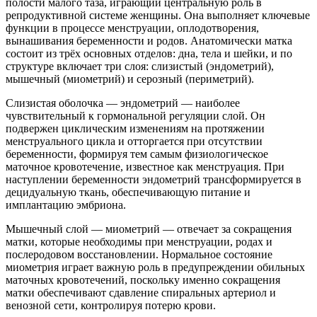
полости малого таза, играющий центральную роль в
репродуктивной системе женщины. Она выполняет ключевые
функции в процессе менструации, оплодотворения,
вынашивания беременности и родов. Анатомически матка
состоит из трёх основных отделов: дна, тела и шейки, и по
структуре включает три слоя: слизистый (эндометрий),
мышечный (миометрий) и серозный (периметрий).
Слизистая оболочка — эндометрий — наиболее
чувствительный к гормональной регуляции слой. Он
подвержен циклическим изменениям на протяжении
менструального цикла и отторгается при отсутствии
беременности, формируя тем самым физиологическое
маточное кровотечение, известное как менструация. При
наступлении беременности эндометрий трансформируется в
децидуальную ткань, обеспечивающую питание и
имплантацию эмбриона.
Мышечный слой — миометрий — отвечает за сокращения
матки, которые необходимы при менструации, родах и
послеродовом восстановлении. Нормальное состояние
миометрия играет важную роль в предупреждении обильных
маточных кровотечений, поскольку именно сокращения
матки обеспечивают сдавление спиральных артериол и
венозной сети, контролируя потерю крови.