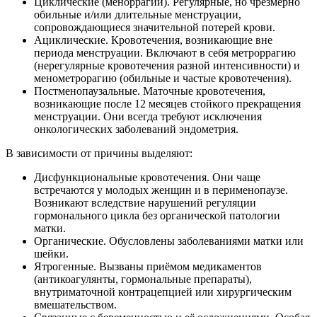
Циклические (меноррагии). Регулярные, но чрезмерно
обильные и/или длительные менструации,
сопровождающиеся значительной потерей крови.
Ациклические. Кровотечения, возникающие вне
периода менструации. Включают в себя метроррагию
(нерегулярные кровотечения разной интенсивности) и
менометрорагию (обильные и частые кровотечения).
Постменопаузальные. Маточные кровотечения,
возникающие после 12 месяцев стойкого прекращения
менструации. Они всегда требуют исключения
онкологических заболеваний эндометрия.
В зависимости от причины выделяют:
Дисфункциональные кровотечения. Они чаще
встречаются у молодых женщин и в перименопаузе.
Возникают вследствие нарушений регуляции
гормонального цикла без органической патологии
матки.
Органические. Обусловлены заболеваниями матки или
шейки.
Ятрогенные. Вызваны приёмом медикаментов
(антикоагулянты, гормональные препараты),
внутриматочной контрацепцией или хирургическим
вмешательством.