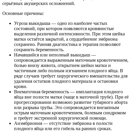
серьёзных акушерских осложнений.
Основные причины:
Угроза выкидыша — одно из наиболее частых
состояний, при котором появляются кровянистые
выделения различной интенсивности. При этом шейка
матки остаётся закрытой, а сердцебиение эмбриона
сохранено. Ранняя диагностика и терапия позволяют
сохранить беременность.
Начавшийся или неполный выкидыш —
сопровождается выраженным маточным кровотечением,
болью внизу живота, открытием шейки матки и
частичным либо полным изгнанием плодного яйца. В
ряде случаев требует хирургического вмешательства для
удаления остатков плодного материала и остановки
крови.
Внематочная беременность — имплантация плодного
яйца вне полости матки (чаще в маточной трубе). При её
прогрессировании возможно развитие тубарного аборта
или разрыва трубы. Это сопровождается внезапным
острым маточным кровотечением, болевым синдромом
и требует экстренной хирургической помощи.
Анэмбриония — отсутствие эмбриона в полости
плодного яйца или его гибель на ранних сроках.