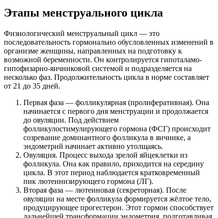
Этапы менструального цикла
Физиологический менструальный цикл — это
последовательность гормонально обусловленных изменений в
организме женщины, направленных на подготовку к
возможной беременности. Он контролируется гипоталамо-
гипофизарно-яичниковой системой и подразделяется на
несколько фаз. Продолжительность цикла в норме составляет
от 21 до 35 дней.
Первая фаза — фолликулярная (пролиферативная). Она
начинается с первого дня менструации и продолжается
до овуляции. Под действием
фолликулостимулирующего гормона (ФСГ) происходит
созревание доминантного фолликула в яичнике, а
эндометрий начинает активно утолщаясь.
Овуляция. Процесс выхода зрелой яйцеклетки из
фолликула. Она как правило, приходится на середину
цикла. В этот период наблюдается кратковременный
пик лютеинизирующего гормона (ЛГ).
Вторая фаза — лютеиновая (секреторная). После
овуляции на месте фолликула формируется жёлтое тело,
продуцирующее прогестерон. Этот гормон способствует
дальнейшей трансформации эндометрия, подготавливая