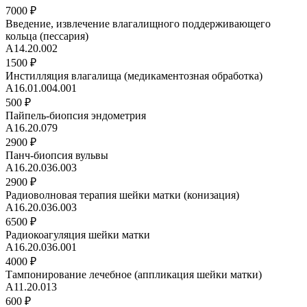
7000 ₽
Введение, извлечение влагалищного поддерживающего
кольца (пессария)
А14.20.002
1500 ₽
Инстилляция влагалища (медикаментозная обработка)
A16.01.004.001
500 ₽
Пайпель-биопсия эндометрия
A16.20.079
2900 ₽
Панч-биопсия вульвы
A16.20.036.003
2900 ₽
Радиоволновая терапия шейки матки (конизация)
A16.20.036.003
6500 ₽
Радиокоагуляция шейки матки
A16.20.036.001
4000 ₽
Тампонирование лечебное (аппликация шейки матки)
A11.20.013
600 ₽