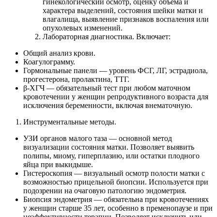
гинекологический осмотр, оценку объёма и
характера выделений, состояния шейки матки и
влагалища, выявление признаков воспаления или
опухолевых изменений.
Лабораторная диагностика. Включает:
Общий анализ крови.
Коагулограмму.
Гормональные панели — уровень ФСГ, ЛГ, эстрадиола,
прогестерона, пролактина, ТТГ.
β-ХГЧ — обязательный тест при любом маточном
кровотечении у женщин репродуктивного возраста для
исключения беременности, включая внематочную.
Инструментальные методы.
УЗИ органов малого таза — основной метод
визуализации состояния матки. Позволяет выявить
полипы, миому, гиперплазию, или остатки плодного
яйца при выкидыше.
Гистероскопия — визуальный осмотр полости матки с
возможностью прицельной биопсии. Используется при
подозрении на очаговую патологию эндометрия.
Биопсия эндометрия — обязательна при кровотечениях
у женщин старше 35 лет, особенно в пременопаузе и при
неэффективности терапии. Позволяет исключить или